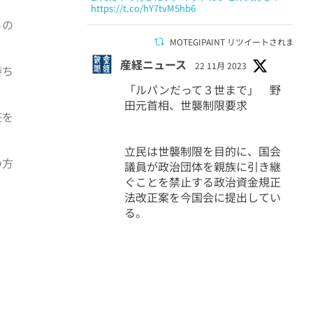
https://t.co/hY7tvM5hb6
ちの
MOTEGIPAINT リツイートされました
産経ニュース
22 11月 2023
持ち
「ルパンだって３世まで」 野
田元首相、世襲制限要求
荘を
立民は世襲制限を目的に、国会
の方
議員が政治団体を親族に引き継
ぐことを禁止する政治資金規正
法改正案を今国会に提出してい
る。
1507
5455
Twitter
MOTEGIPAINT リツイートされました
桃太郎＋
6 11月 2023