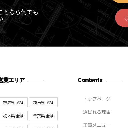
ことなら何でも
い。
営業エリア
Contents
トップページ
群馬県 全域
埼玉県 全域
選ばれる理由
栃木県 全域
千葉県 全域
工事メニュー