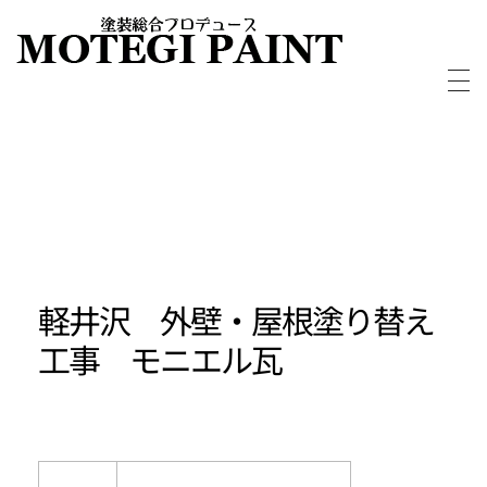
外壁屋根塗装・塗り替えならMOTEGIPAINT｜群馬・長野の実績多数！｜前橋市
群馬・長野・埼玉を中心に外壁・屋根塗装から別荘・ログハウスの塗装など塗装については実績多数の「MOTEGIPAINT」におまかせください。
軽井沢 外壁・屋根塗り替え
工事 モニエル瓦