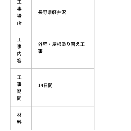
工
事
長野県軽井沢
場
所
工
外壁・屋根塗り替え工
事
事
内
容
工
事
14日間
期
間
材
料