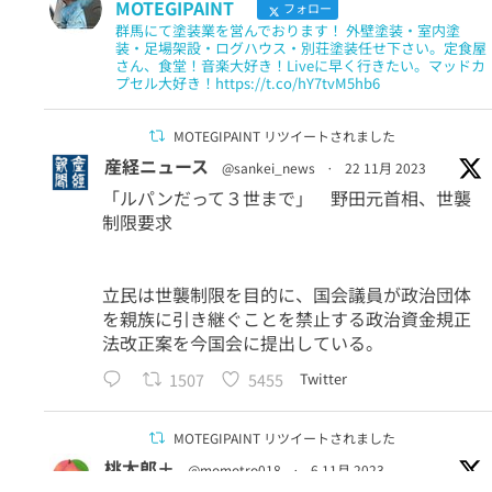
MOTEGIPAINT
フォロー
群馬にて塗装業を営んでおります！ 外壁塗装・室内塗
装・足場架設・ログハウス・別荘塗装任せ下さい。定食屋
さん、食堂！音楽大好き！Liveに早く行きたい。マッドカ
プセル大好き！https://t.co/hY7tvM5hb6
MOTEGIPAINT リツイートされました
産経ニュース
@sankei_news
·
22 11月 2023
「ルパンだって３世まで」 野田元首相、世襲
制限要求
立民は世襲制限を目的に、国会議員が政治団体
を親族に引き継ぐことを禁止する政治資金規正
法改正案を今国会に提出している。
1507
5455
Twitter
MOTEGIPAINT リツイートされました
桃太郎＋
@momotro018
·
6 11月 2023