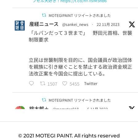
プセル大好き！https://t.co/hY7tvM5hb6
MOTEGIPAINT リツイートされました
産経ニュース
@sankei_news
·
22 11月 2023
「ルパンだって３世まで」 野田元首相、世襲
制限要求
立民は世襲制限を目的に、国会議員が政治団体
を親族に引き継ぐことを禁止する政治資金規正
法改正案を今国会に提出している。
1507
5455
Twitter
MOTEGIPAINT リツイートされました
桃太郎＋
@momotro018
·
6 11月 2023
＞国立科学博物館のクラウドファンディングが
「9億円」を突破
手数料およそ1.5億円。物凄く嫌な予感がして調
© 2021 MOTEGI PAINT. All rights reserved
べてみたら、クラファン会社の代表取締役が