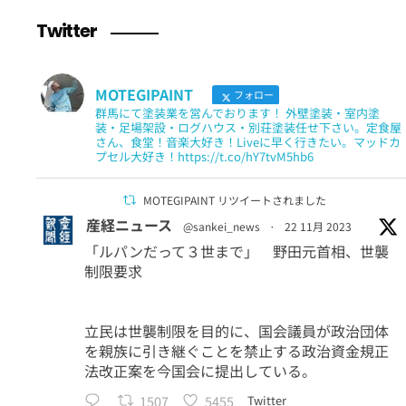
Twitter
MOTEGIPAINT
フォロー
群馬にて塗装業を営んでおります！ 外壁塗装・室内塗
装・足場架設・ログハウス・別荘塗装任せ下さい。定食屋
さん、食堂！音楽大好き！Liveに早く行きたい。マッドカ
プセル大好き！https://t.co/hY7tvM5hb6
MOTEGIPAINT リツイートされました
産経ニュース
@sankei_news
·
22 11月 2023
「ルパンだって３世まで」 野田元首相、世襲
制限要求
立民は世襲制限を目的に、国会議員が政治団体
を親族に引き継ぐことを禁止する政治資金規正
法改正案を今国会に提出している。
1507
5455
Twitter