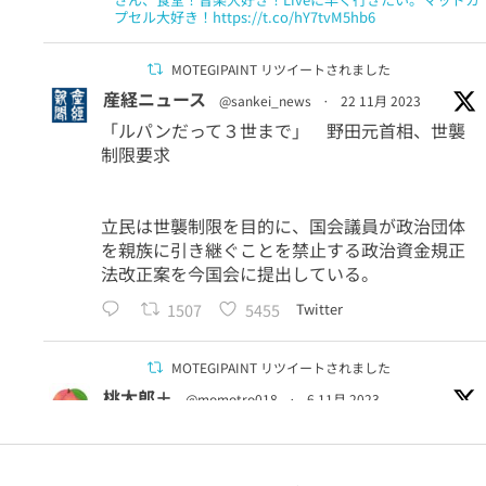
プセル大好き！https://t.co/hY7tvM5hb6
MOTEGIPAINT リツイートされました
産経ニュース
@sankei_news
·
22 11月 2023
「ルパンだって３世まで」 野田元首相、世襲
制限要求
立民は世襲制限を目的に、国会議員が政治団体
を親族に引き継ぐことを禁止する政治資金規正
法改正案を今国会に提出している。
1507
5455
Twitter
MOTEGIPAINT リツイートされました
桃太郎＋
@momotro018
·
6 11月 2023
＞国立科学博物館のクラウドファンディングが
「9億円」を突破
手数料およそ1.5億円。物凄く嫌な予感がして調