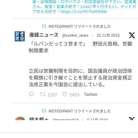
装・足場架設・ログハウス・別荘塗装任せ下さい。定食屋
さん、食堂！音楽大好き！Liveに早く行きたい。マッドカ
プセル大好き！https://t.co/hY7tvM5hb6
MOTEGIPAINT リツイートされました
産経ニュース
@sankei_news
·
22 11月 2023
「ルパンだって３世まで」 野田元首相、世襲
制限要求
立民は世襲制限を目的に、国会議員が政治団体
を親族に引き継ぐことを禁止する政治資金規正
法改正案を今国会に提出している。
1507
5455
Twitter
MOTEGIPAINT リツイートされました
桃太郎＋
@momotro018
·
6 11月 2023
＞国立科学博物館のクラウドファンディングが
「9億円」を突破