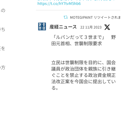
https://t.co/hY7tvM5hb6
ちの
MOTEGIPAINT リツイートされました
産経ニュース
22 11月 2023
持ち
「ルパンだって３世まで」 野
田元首相、世襲制限要求
荘を
立民は世襲制限を目的に、国会
の方
議員が政治団体を親族に引き継
ぐことを禁止する政治資金規正
法改正案を今国会に提出してい
る。
1507
5455
Twitter
MOTEGIPAINT リツイートされました
桃太郎＋
6 11月 2023