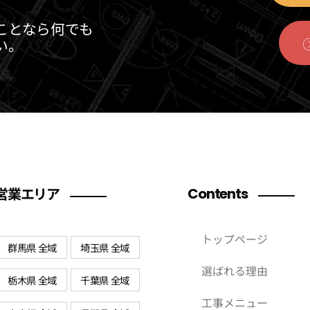
ことなら何でも
い。
営業エリア
Contents
トップページ
群馬県 全域
埼玉県 全域
選ばれる理由
栃木県 全域
千葉県 全域
工事メニュー