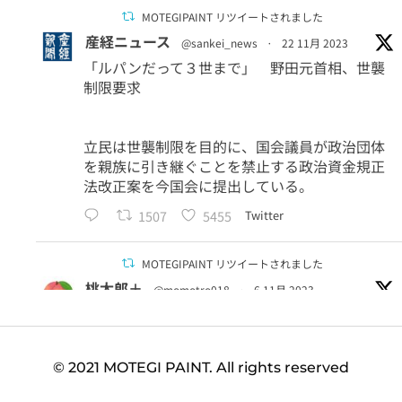
MOTEGIPAINT リツイートされました
産経ニュース
@sankei_news
·
22 11月 2023
「ルパンだって３世まで」 野田元首相、世襲
制限要求
立民は世襲制限を目的に、国会議員が政治団体
を親族に引き継ぐことを禁止する政治資金規正
法改正案を今国会に提出している。
1507
5455
Twitter
MOTEGIPAINT リツイートされました
桃太郎＋
@momotro018
·
6 11月 2023
＞国立科学博物館のクラウドファンディングが
「9億円」を突破
手数料およそ1.5億円。物凄く嫌な予感がして調
© 2021 MOTEGI PAINT. All rights reserved
べてみたら、クラファン会社の代表取締役が
「慶應卒→ダボス会議→安倍内閣の委員→岸田