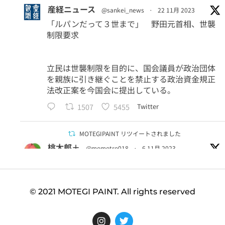
産経ニュース
@sankei_news
·
22 11月 2023
「ルパンだって３世まで」 野田元首相、世襲
制限要求
立民は世襲制限を目的に、国会議員が政治団体
を親族に引き継ぐことを禁止する政治資金規正
法改正案を今国会に提出している。
1507
5455
Twitter
MOTEGIPAINT リツイートされました
桃太郎＋
@momotro018
·
6 11月 2023
＞国立科学博物館のクラウドファンディングが
「9億円」を突破
手数料およそ1.5億円。物凄く嫌な予感がして調
© 2021 MOTEGI PAINT. All rights reserved
べてみたら、クラファン会社の代表取締役が
「慶應卒→ダボス会議→安倍内閣の委員→岸田
内閣の内閣官房有識者」という、自民党御用達