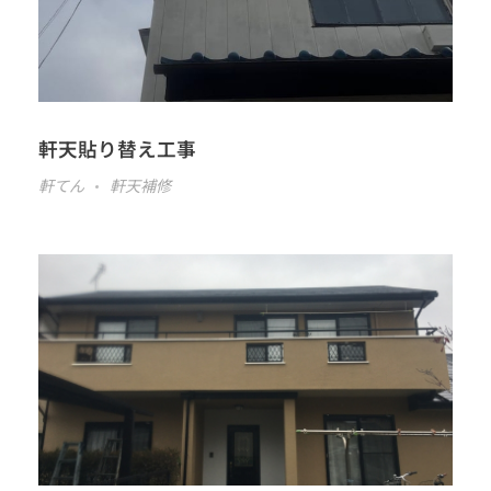
軒天貼り替え工事
軒てん
軒天補修